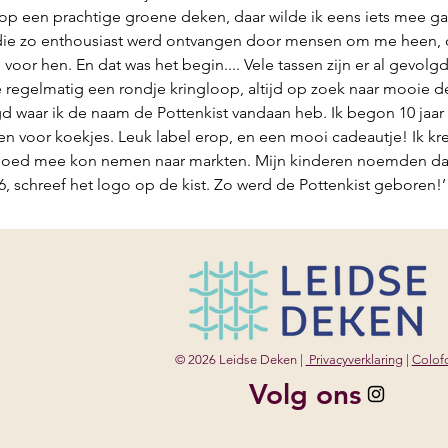
gloop een prachtige groene deken, daar wilde ik eens iets mee g
 die zo enthousiast werd ontvangen door mensen om me heen, d
oor hen. En dat was het begin.... Vele tassen zijn er al gevolgd
 regelmatig een rondje kringloop, altijd op zoek naar mooie d
gd waar ik de naam de Pottenkist vandaan heb. Ik begon 10 jaar
en voor koekjes. Leuk label erop, en een mooi cadeautje! Ik kr
 goed mee kon nemen naar markten. Mijn kinderen noemden dat
 6, schreef het logo op de kist. Zo werd de Pottenkist geboren!’
© 2026 Leidse Deken |
Privacyverklaring
|
Colof
Volg ons