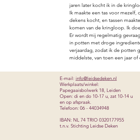
jaren later kocht ik in de krin
Ik maakte een tas voor mezelf,
dekens kocht, en tassen maakte v
komen van de kringloop. Ik doe
Er wordt mij regelmatig gevraa
in potten met droge ingredient
verjaardag, zodat ik de potten
middelste, van toen een jaar of
E-mail:
info@leidsedeken.nl
Werkplaats/winkel:
Papegaaisbolwerk 18, Leiden
Open: di en do 10-17 u, zat 10-14 u
en
op afspraak.
Telefoon: 06 - 44034948
IBAN: NL 74 TRIO 0320177955
t.n.v. Stichting Leidse Deken