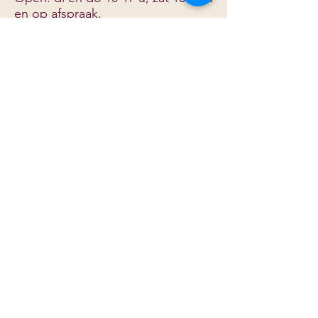
en
op afspraak.
Telefoon:
06 - 44034948
IBAN: NL 74 TRIO
0320177955
t.n.v. Stichting Leidse Deken
© 2026 Leidse Deken |
Privacyverklaring
|
Colofon
Volg ons
Beleidsplan 2025-2028​
Fiscaalnummer:
8618.06.839
Op 1 juni 2026 publiceert de Stichting