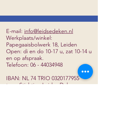
E-mail:
info@leidsedeken.nl
Werkplaats/winkel:
Papegaaisbolwerk 18, Leiden
Open: di en do 10-17 u, zat 10-14 u
en
op afspraak.
Telefoon:
06 - 44034948
IBAN: NL 74 TRIO
0320177955
t.n.v. Stichting Leidse Deken
© 2026 Leidse Deken |
Privacyverklaring
|
Colofon