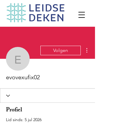
Meer acties
Volgen
evovexufix02
evovexufix02
Profiel
Lid sinds: 5 jul 2026